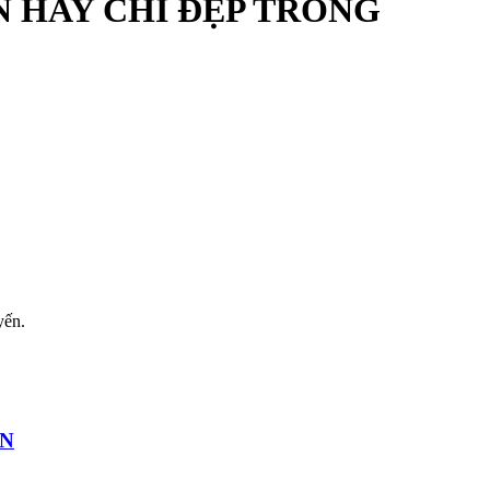
N HAY CHỈ ĐẸP TRONG
yến.
ÁN