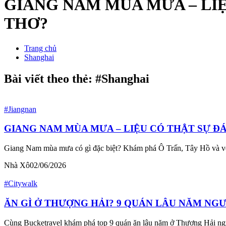
GIANG NAM MÙA MƯA – LIỆ
THƠ?
Trang chủ
Shanghai
Bài viết theo thẻ: #Shanghai
#Jiangnan
GIANG NAM MÙA MƯA – LIỆU CÓ THẬT SỰ Đ
Giang Nam mùa mưa có gì đặc biệt? Khám phá Ô Trấn, Tây Hồ và vẻ 
Nhà Xô
02/06/2026
#Citywalk
ĂN GÌ Ở THƯỢNG HẢI? 9 QUÁN LÂU NĂM NG
Cùng Bucketravel khám phá top 9 quán ăn lâu năm ở Thượng Hải người 