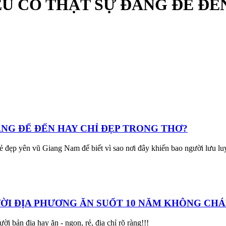
U CÓ THẬT SỰ ĐÁNG ĐỂ ĐẾ
ÁNG ĐỂ ĐẾN HAY CHỈ ĐẸP TRONG THƠ?
đẹp yên vũ Giang Nam để biết vì sao nơi đây khiến bao người lưu lu
ƯỜI ĐỊA PHƯƠNG ĂN SUỐT 10 NĂM KHÔNG CH
bản địa hay ăn - ngon, rẻ, địa chỉ rõ ràng!!!