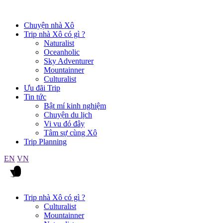
Chuyện nhà Xô
Trip nhà Xô có gì ?
Naturalist
Oceanholic
Sky Adventurer
Mountainner
Culturalist
Ưu đãi Trip
Tin tức
Bật mí kinh nghiệm
Chuyện du lịch
Vi vu đó đây
Tâm sự cùng Xô
Trip Planning
EN
VN
Trip nhà Xô có gì ?
Culturalist
Mountainner