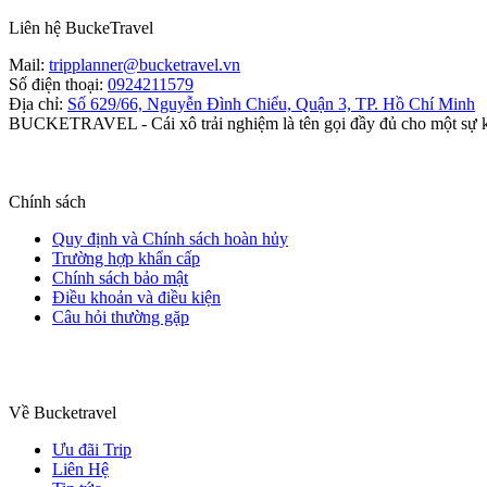
Liên hệ BuckeTravel
Mail:
tripplanner@bucketravel.vn
Số điện thoại:
0924211579
Địa chỉ:
Số 629/66, Nguyễn Đình Chiểu, Quận 3, TP. Hồ Chí Minh
BUCKETRAVEL
- Cái xô trải nghiệm là tên gọi đầy đủ cho một sự 
Chính sách
Quy định và Chính sách hoàn hủy
Trường hợp khẩn cấp
Chính sách bảo mật
Điều khoản và điều kiện
Câu hỏi thường gặp
Về Bucketravel
Ưu đãi Trip
Liên Hệ