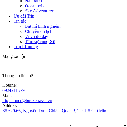
Naturalist
Oceanholic
Sky Adventurer
Ưu đãi Trip
Tin tức
Bật mí kinh nghiệm
Chuyện du lịch
Vi vu đó đây
Tâm sự cùng Xô
Trip Planning
Mạng xã hội
Thông tin liên hệ
Hotline:
0924211579
Mail:
tripplanner@bucketravel.vn
Address:
Số 629/66, Nguyễn Đình Chiểu, Quận 3, TP. Hồ Chí Minh