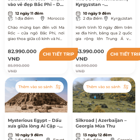
vào vẻ đẹp Bắc Phi – Dài
Kyrgyzstan –
ngày
Kazakhstan
12 ngày 11 đêm
10 ngày 9 đêm
1 địa điểm
Morocco
2 địa điểm
Kyrgyzstan
Chào mừng bạn đến với Ma
Hành trình 10 ngày đêm trên
Rốc – cửa ngõ Bắc Phi, nơi
xe địa hình, băng qua 2 quốc
giao thoa giữa cổ kính và hiện
gia rộng lớn Trung Á với
đại, thiên nhiên hùng vĩ và
những trải nghiệm không thể
văn hoá đa dạng. Hành trình
nào quên cùng người dân du
82.990.000
63.990.000
CHI TIẾT TRIP
CHI TIẾT TRI
12 ngày cùng nhà Xô khám
mục để đến với miền hạnh
VNĐ
VNĐ
phá 6 thành phố, hoá thân
phúc.
85.990.000
65.990.000
caravan giữa sa mạc Erg
VNĐ
VNĐ
Chebbi, lạc bước vào medina
cổ.
Thêm vào so sánh
Thêm vào so sánh
Mysterious Egypt – Dấu
Silkroad | Azerbaijan –
xưa giữa lòng Ai Cập –
Georgia Mùa Thu
Ngắn ngày
10 ngày 9 đêm
13 ngày 12 đêm
1 địa điểm
Egypt
2 địa điểm
Georgia