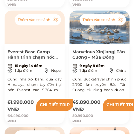
băng qua cung đường ven
cuộc sống hàng ngày.
VNĐ
VNĐ
biển lúc bình minh dần hé tại
Cebu.
Thêm vào so sánh
Thêm vào so sánh
Everest Base Camp –
Marvelous Xinjiang| Tân
Hành trình chạm nóc
Cương – Mùa Đông
thế giới
15 ngày 14 đêm
9 ngày 8 đêm
1 địa điểm
Nepal
1 địa điểm
China
Cùng nhà Xô băng qua dãy
Cùng Bucketravel chinh phục
Himalaya, chạm tay đến trại
2.700 km xuyên Bắc Tân
nền Everest cao 5.364 mét
Cương, từ rừng bạch dương
trong hành trình 15 ngày
trắng xóa, những hồ nước
khám phá Nepal kỳ vĩ, thử
xanh lam nứt băng, tới các
61.990.000
45.890.000
CHI TIẾT TRIP
CHI TIẾT TR
thách bản thân và đắm mình
bản làng người Tuva còn giữ
VNĐ
VNĐ
giữa sắc màu văn hóa miền
nguyên nếp sống du mục.
64.490.000
50.990.000
núi cao.
VNĐ
VNĐ