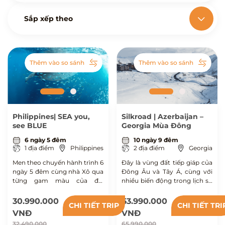
Sắp xếp theo
Thêm vào so sánh
Thêm vào so sánh
Philippines| SEA you,
Silkroad | Azerbaijan –
see BLUE
Georgia Mùa Đông
6 ngày 5 đêm
10 ngày 9 đêm
1 địa điểm
Philippines
2 địa điểm
Georgia
Men theo chuyến hành trình 6
Đây là vùng đất tiếp giáp của
ngày 5 đêm cùng nhà Xô qua
Đông Âu và Tây Á, cùng với
từng gam màu của đại
nhiều biến động trong lịch sử
dương, lặn giữa đàn cá mòi
nên mang trong mình sự đa
cuồn cuộn ở Moalboal, bơi
dạng cực kỳ về văn hoá, phản
30.990.000
63.990.000
CHI TIẾT TRIP
CHI TIẾT TRI
cạnh cá mập voi ở Sogod,
ánh qua những công trình
VNĐ
VNĐ
chạm đến cảm giác tự do khi
kiến trúc và cả trong hơi thở
32.490.000
65.990.000