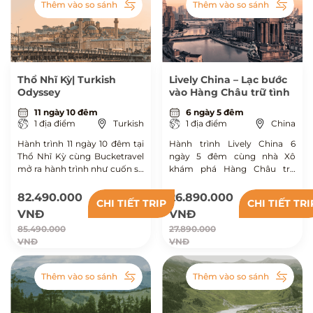
Thêm vào so sánh
Thêm vào so sánh
Thổ Nhĩ Kỳ| Turkish
Lively China – Lạc bước
Odyssey
vào Hàng Châu trữ tình
11 ngày 10 đêm
6 ngày 5 đêm
1 địa điểm
Turkish
1 địa điểm
China
Hành trình 11 ngày 10 đêm tại
Hành trình Lively China 6
Thổ Nhĩ Kỳ cùng Bucketravel
ngày 5 đêm cùng nhà Xô
mở ra hành trình như cuốn sử
khám phá Hàng Châu trữ
thi sống động, nơi cảnh quan
tình, cổ trấn Giang Nam
và văn hoá hòa quyện, để bạn
thanh bình và nhịp sống hiện
82.490.000
26.890.000
CHI TIẾT TRIP
CHI TIẾT TRI
viết nên câu chuyện giao thoa
đại của Thượng Hải.
VNĐ
VNĐ
di sản mang dấu ấn riêng.
85.490.000
27.890.000
VNĐ
VNĐ
Thêm vào so sánh
Thêm vào so sánh