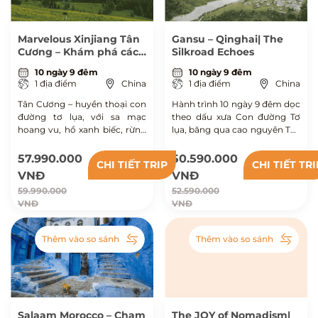
Marvelous Xinjiang Tân
Gansu – Qinghai| The
Cương – Khám phá các
Silkroad Echoes
địa hình mê hoặc
10 ngày 9 đêm
10 ngày 9 đêm
1 địa điểm
China
1 địa điểm
China
Tân Cương – huyền thoại con
Hành trình 10 ngày 9 đêm dọc
đường tơ lụa, với sa mạc
theo dấu xưa Con đường Tơ
hoang vu, hồ xanh biếc, rừng
lụa, băng qua cao nguyên Tây
bạch dương, chợ sắc màu và
Tạng thô mộc, lắng nghe
thảo nguyên dưới chân Thiên
tiếng vọng linh thiêng nơi tu
57.990.000
50.590.000
CHI TIẾT TRIP
CHI TIẾT TRI
Sơn tuyết phủ. Cùng
viện và chạm tới những miền
VNĐ
VNĐ
Bucketravel vi vu 10 ngày
biên viễn lặng thinh mà kỳ vĩ.
59.990.000
52.590.000
roadtrip khám phá vẻ đẹp
VNĐ
VNĐ
Bắc Cương kỳ vĩ.
Thêm vào so sánh
Thêm vào so sánh
Salaam Morocco – Chạm
The JOY of Nomadism|