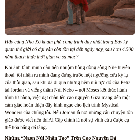
Hãy cùng Nhà Xô khám phá công trình duy nhất trong Bảy kỳ
quan thế giới cổ đại vẫn còn tồn tại đến ngày nay, sau hơn 4.500
năm thách thức thời gian và sa mạc?
Khi ánh bình minh đầu tiên nhuộm hồng dòng sông Nile huyền
thoại, tôi nhận ra mình đang đứng trước một ngưỡng cửa kỳ lạ
của thời gian, sau khi đã đi qua những hẻm núi rực đỏ của Petra
tại Jordan và viếng thăm Núi Nebo – nơi Moses kết thúc hành
trình lữ hành, việc đặt chân lên cao nguyên Giza mang đến một
cảm giác hoàn thiện đầy kinh ngạc cho lịch trình Mystical
Wonders của chúng tôi. Nếu Jordan là nơi những câu chuyện tôn
giáo được viết nên thì Ai Cập chính là nơi sự vĩnh cửu được cụ
thể hóa bằng đá tảng.
Những “Ngọn Núi Nhân Tạo” Trên Cao Nguyên Đá