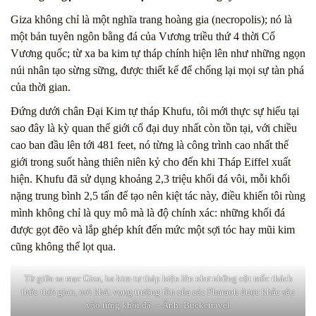
Giza không chỉ là một nghĩa trang hoàng gia (necropolis); nó là
một bản tuyên ngôn bằng đá của Vương triều thứ 4 thời Cổ
Vương quốc; từ xa ba kim tự tháp chính hiện lên như những ngọn
núi nhân tạo sừng sững, được thiết kế để chống lại mọi sự tàn phá
của thời gian.
Đứng dưới chân Đại Kim tự tháp Khufu, tôi mới thực sự hiểu tại
sao đây là kỳ quan thế giới cổ đại duy nhất còn tồn tại, với chiều
cao ban đầu lên tới 481 feet, nó từng là công trình cao nhất thế
giới trong suốt hàng thiên niên kỷ cho đến khi Tháp Eiffel xuất
hiện. Khufu đã sử dụng khoảng 2,3 triệu khối đá vôi, mỗi khối
nặng trung bình 2,5 tấn để tạo nên kiệt tác này, điều khiến tôi rùng
mình không chỉ là quy mô mà là độ chính xác: những khối đá
được gọt đẽo và lắp ghép khít đến mức một sợi tóc hay mũi kim
cũng không thể lọt qua.
Từ giữa sa mạc Giza, ba kim tự tháp hiện lên như những cột mốc thách
thức thời gian, nơi khát vọng trường tồn của các Pharaoh được khắc sâu
vào từng khối đá. – Ảnh: Bucketravel