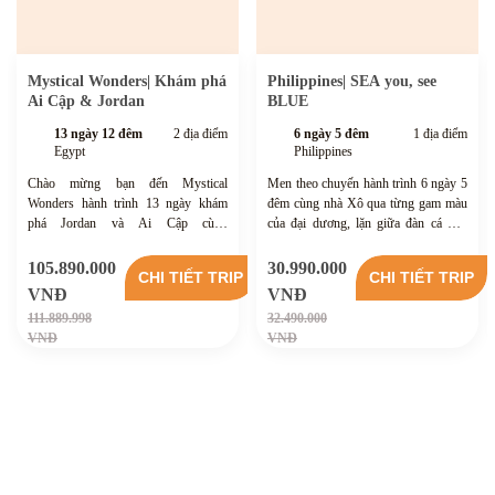
Mystical Wonders| Khám phá
Philippines| SEA you, see
Ai Cập & Jordan
BLUE
13 ngày 12 đêm
2 địa điểm
6 ngày 5 đêm
1 địa điểm
Egypt
Philippines
Chào mừng bạn đến Mystical
Men theo chuyến hành trình 6 ngày 5
Wonders hành trình 13 ngày khám
đêm cùng nhà Xô qua từng gam màu
phá Jordan và Ai Cập cùng
của đại dương, lặn giữa đàn cá mòi
Bucketravel, nơi mỗi bước chân mở ra
cuồn cuộn ở Moalboal, bơi cạnh cá
câu chuyện lịch sử sống động, cảnh
mập voi ở Sogod, chạm đến cảm giác
105.890.000
30.990.000
CHI TIẾT TRIP
CHI TIẾT TRIP
sắc cổ đại đan xen thiên nhiên hùng vĩ
tự do khi băng qua cung đường ven
VNĐ
VNĐ
trong nhịp sống Trung Đông.
biển lúc bình minh dần hé tại Cebu.
111.889.998
32.490.000
VNĐ
VNĐ