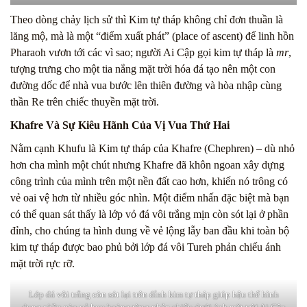
Theo dòng chảy lịch sử thì Kim tự tháp không chỉ đơn thuần là
lăng mộ, mà là một “điểm xuất phát” (place of ascent) để linh hồn
Pharaoh vươn tới các vì sao; người Ai Cập gọi kim tự tháp là
mr
,
tượng trưng cho một tia nắng mặt trời hóa đá tạo nên một con
đường dốc để nhà vua bước lên thiên đường và hòa nhập cùng
thần Re trên chiếc thuyền mặt trời.
Khafre Và Sự Kiêu Hãnh Của Vị Vua Thứ Hai
Nằm cạnh Khufu là Kim tự tháp của Khafre (Chephren) – dù nhỏ
hơn cha mình một chút nhưng Khafre đã khôn ngoan xây dựng
công trình của mình trên một nền đất cao hơn, khiến nó trông có
vẻ oai vệ hơn từ nhiều góc nhìn. Một điểm nhấn đặc biệt mà bạn
có thể quan sát thấy là lớp vỏ đá vôi trắng mịn còn sót lại ở phần
đỉnh, cho chúng ta hình dung về vẻ lộng lẫy ban đầu khi toàn bộ
kim tự tháp được bao phủ bởi lớp đá vôi Tureh phản chiếu ánh
mặt trời rực rỡ.
Lớp đá vôi trắng còn sót lại trên đỉnh kim tự tháp giúp hậu thế hình