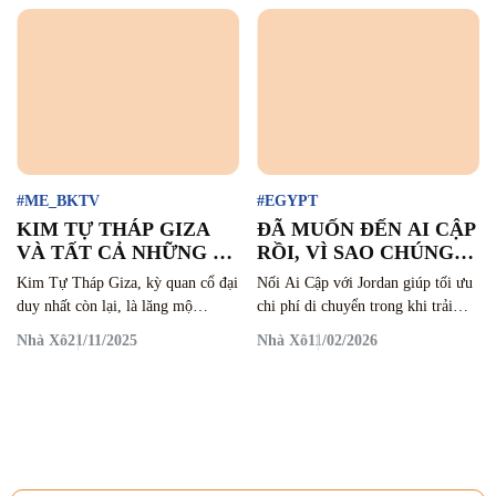
#ME_BKTV
#EGYPT
KIM TỰ THÁP GIZA
ĐÃ MUỐN ĐẾN AI CẬP
VÀ TẤT CẢ NHỮNG GÌ
RỒI, VÌ SAO CHÚNG
CHÚNG TA NÊN BIẾT
TA NÊN ĐI THÊM
Kim Tự Tháp Giza, kỳ quan cổ đại
Nối Ai Cập với Jordan giúp tối ưu
“TRƯỚC KHI TỚI AI
JORDAN?
duy nhất còn lại, là lăng mộ
chi phí di chuyển trong khi trải
CẬP”
Pharaoh Khufu và minh chứng cho
nghiệm lại sâu và khác biệt hơn,
Nhà Xô
21/11/2025
Nhà Xô
11/02/2026
trí tuệ kiến trúc của người Ai Cập
biến một chuyến đi “đã đủ” thành
xưa.
một hành trình thật sự trọn vẹn. Ai
Cập thường được xem là một
chuyến đi “đã đời” với kim tự
tháp, sa mạc, sông Nile, […]