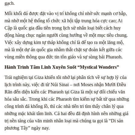
gạch.
Mỗi khối đá được đặt vào vị trí không chỉ nhờ sức mạnh cơ bắp,
mà nhờ một hệ thống tổ chức xã hội tập trung hóa cực cao; Ai
Cập là quốc gia đầu tiên trong lịch sử nhân loại biết cách huy
động hàng chục ngàn người cùng hướng về một mục tiêu chung.
Việc xây dựng kim tự tháp không chỉ là để tạo ra một lăng mộ,
mà là một dự án quốc gia nhằm thắt chặt sự đoàn kết giữa các
vùng miền thông qua đức tin tôn giáo và sự sùng bái Pharaoh.
Hành Trình Tâm Linh Xuyên Suốt “Mystical Wonders”
Trải nghiệm tại Giza khiến tôi nhớ lại phân tích về sự hợp lý của
lịch trình này, việc đi từ Núi Sinai – nơi Moses nhận Mười Điều
Răn đến diện kiến các Pharaoh tại Giza là một sự đối chiếu văn
hóa sâu sắc. Trong khi các Pharaoh tìm kiếm sự bất tử qua những
công trình đá khổng lồ, thì các nhà tiên tri tìm thấy chân lý qua
những mặc khải tâm linh. Cả hai đều đã định hình nên những giá
trị nền tảng của văn minh nhân loại mà chúng ta gọi là “Di sản
phương Tây” ngày nay.