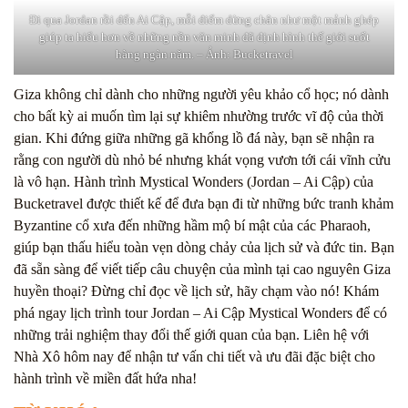
Đi qua Jordan rồi đến Ai Cập, mỗi điểm dừng chân như một mảnh ghép
giúp ta hiểu hơn về những nền văn minh đã định hình thế giới suốt
hàng ngàn năm. – Ảnh: Bucketravel
Giza không chỉ dành cho những người yêu khảo cổ học; nó dành
cho bất kỳ ai muốn tìm lại sự khiêm nhường trước vĩ độ của thời
gian. Khi đứng giữa những gã khổng lồ đá này, bạn sẽ nhận ra
rằng con người dù nhỏ bé nhưng khát vọng vươn tới cái vĩnh cửu
là vô hạn. Hành trình Mystical Wonders (Jordan – Ai Cập) của
Bucketravel được thiết kế để đưa bạn đi từ những bức tranh khảm
Byzantine cổ xưa đến những hầm mộ bí mật của các Pharaoh,
giúp bạn thấu hiểu toàn vẹn dòng chảy của lịch sử và đức tin. Bạn
đã sẵn sàng để viết tiếp câu chuyện của mình tại cao nguyên Giza
huyền thoại? Đừng chỉ đọc về lịch sử, hãy chạm vào nó! Khám
phá ngay lịch trình tour Jordan – Ai Cập Mystical Wonders để có
những trải nghiệm thay đổi thế giới quan của bạn. Liên hệ với
Nhà Xô hôm nay để nhận tư vấn chi tiết và ưu đãi đặc biệt cho
hành trình về miền đất hứa nha!