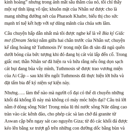
kinh hoàng” nhưng trong ánh mắt sâu thẳm của nó, tôi chỉ thấy
một sự tĩnh lặng vô tận; khuôn mặt của Nhân sư được cho là
mang những đường nét của Pharaoh Khafre, biểu thị cho sức
mạnh trí tuệ kết hợp với sự dũng mãnh của chúa sơn lâm.
Câu chuyện hấp dẫn nhất mà tôi được nghe kể là về
Bia ký Giấc
mơ (Dream Stela)
nằm giữa hai chân trước của Nhân sư; chuyện
kể rằng hoàng tử Tuthmosis IV trong một lần đi săn đã ngủ quên
dưới bóng của bức tượng khi đó đang bị cát vùi lấp đến cổ. Trong
giấc mơ, thần Nhân sư đã hiện ra và hứa rằng nếu ông dọn sạch
cát bụi đang bủa vây mình, Tuthmosis sẽ được trao vương miện
của Ai Cập – sau khi lên ngôi Tuthmosis đã thực hiện lời hứa và
đặt tấm bia để kỷ niệm sự kiện này.
Nhưng….. làm thế nào mà người cổ đại có thể di chuyển những
khối đá khổng lồ này mà không có máy móc hiện đại? Câu trả lời
nằm ở dòng sông Nile! Trong mùa lũ thì nước sông Nile dâng cao
tràn vào các kênh đào, cho phép các sà lan chở đá granite từ
Aswan cập bến ngay sát cao nguyên Giza; từ đó các khối đá được
kéo lên bằng xe trượt gỗ trên những con đường dốc bằng bùn và