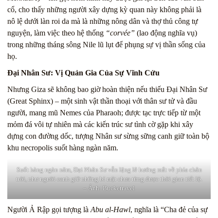
cổ, cho thấy những người xây dựng kỳ quan này không phải là
nô lệ dưới làn roi da mà là những nông dân và thợ thủ công tự
nguyện, làm việc theo hệ thống
“corvée”
(lao động nghĩa vụ)
trong những tháng sông Nile lũ lụt để phụng sự vị thần sống của
họ.
Đại Nhân Sư: Vị Quản Gia Của Sự Vĩnh Cửu
Nhưng Giza sẽ không bao giờ hoàn thiện nếu thiếu Đại Nhân Sư
(Great Sphinx) – một sinh vật thần thoại với thân sư tử và đầu
người, mang mũ Nemes của Pharaoh; được tạc trực tiếp từ một
mỏm đá vôi tự nhiên mà các kiến trúc sư tình cờ gặp khi xây
dựng con đường dốc, tượng Nhân sư sừng sững canh giữ toàn bộ
khu necropolis suốt hàng ngàn năm.
Suốt hàng ngàn năm, Đại Nhân Sư vẫn lặng lẽ hướng mắt về phía chân
trời, như người canh giữ những bí mật chưa từng được thời gian tiết lộ.
– Ảnh: Bucketravel
Người Ả Rập gọi tượng là
Abu al-Hawl
, nghĩa là “Cha đẻ của sự