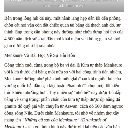
dung phần nào vẻ huy hoàng từng phản chiếu dưới ánh mặt trời Ai Cập
cổ đại. – Ảnh: Bucketravel
Bên trong lòng núi đá này, một hành lang hẹp dẫn lối đến phòng
chôn cất nơi vẫn còn đặt chiếc quan tài bằng đá thạch anh đỏ, sự
thinh lặng trong căn phòng này dường như chứa đựng hơi thở của
4.500 năm lịch sử – tại đây mọi khái niệm về không gian và thời
gian dường như bị xóa nhòa.
Menkaure Và Bài Học Về Sự Hài Hòa
Công trình cuối cùng trong bộ ba vĩ đại là Kim tự tháp Menkaure
với kích thước chỉ bằng một nửa so với hai công trình tiền nhiệm,
Menkaure dường như phản ánh một giai đoạn khi nguồn lực của
vương quốc bắt đầu cạn kiệt hoặc Pharaoh đã chọn một lối kiến
trúc khiêm nhường hơn. Tuy nhiên sự “nhỏ bé” này được bù đắp
bằng vẻ sang trọng: phần chân của kim tự tháp được ốp bằng đá
granite đỏ quý giá vận chuyển từ Aswan, cách đó 500 dặm ngược
dòng sông Nile. Dưới chân Menkaure, tôi nhớ về nhóm thợ xây
mang tên
“Những gã say của Menkaure” (Drunkards of
Menkaure)
– tên gọi hóm hỉnh này được ghi lại trên các văn bản