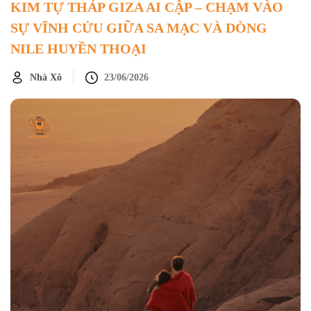
KIM TỰ THÁP GIZA AI CẬP – CHẠM VÀO
SỰ VĨNH CỬU GIỮA SA MẠC VÀ DÒNG
NILE HUYỀN THOẠI
Nhà Xô
23/06/2026