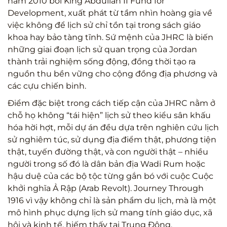
năm 2010 bởi King Abdullah II Fund for
Development, xuất phát từ tầm nhìn hoàng gia về
việc không để lịch sử chỉ tồn tại trong sách giáo
khoa hay bảo tàng tĩnh. Sứ mệnh của JHRC là biến
những giai đoạn lịch sử quan trọng của Jordan
thành trải nghiệm sống động, đồng thời tạo ra
nguồn thu bền vững cho cộng đồng địa phương và
các cựu chiến binh.
Điểm đặc biệt trong cách tiếp cận của JHRC nằm ở
chỗ họ không “tái hiện” lịch sử theo kiểu sân khấu
hóa hời hợt, mỗi dự án đều dựa trên nghiên cứu lịch
sử nghiêm túc, sử dụng địa điểm thật, phương tiện
thật, tuyến đường thật, và con người thật – nhiều
người trong số đó là dân bản địa Wadi Rum hoặc
hậu duệ của các bộ tộc từng gắn bó với cuộc Cuộc
khởi nghĩa Ả Rập (Arab Revolt). Journey Through
1916 vì vậy không chỉ là sản phẩm du lịch, mà là một
mô hình phục dựng lịch sử mang tính giáo dục, xã
hội và kinh tế, hiếm thấy tại Trung Đông.