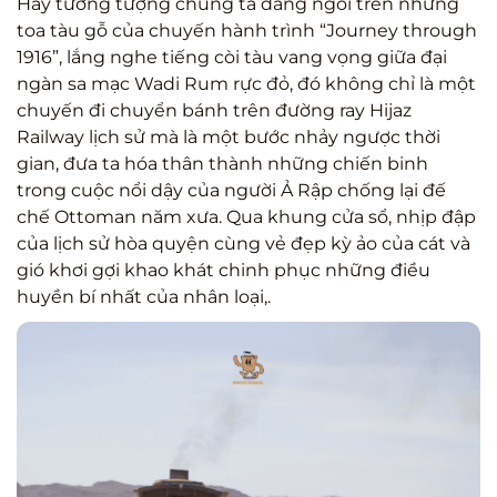
Hãy tưởng tượng chúng ta đang ngồi trên những
toa tàu gỗ của chuyến hành trình “Journey through
1916”, lắng nghe tiếng còi tàu vang vọng giữa đại
ngàn sa mạc Wadi Rum rực đỏ, đó không chỉ là một
chuyến đi chuyển bánh trên đường ray Hijaz
Railway lịch sử mà là một bước nhảy ngược thời
gian, đưa ta hóa thân thành những chiến binh
trong cuộc nổi dậy của người Ả Rập chống lại đế
chế Ottoman năm xưa. Qua khung cửa sổ, nhịp đập
của lịch sử hòa quyện cùng vẻ đẹp kỳ ảo của cát và
gió khơi gợi khao khát chinh phục những điều
huyền bí nhất của nhân loại,.