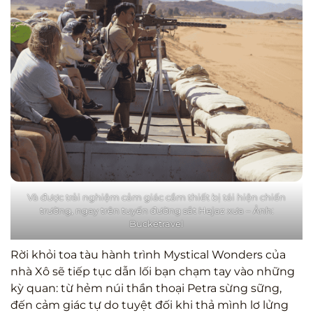
Và được trải nghiệm cảm giác cầm thiết bị tái hiện chiến
trường, ngay trên tuyến đường sắt Hejaz xưa – Ảnh:
Bucketravel
Rời khỏi toa tàu hành trình Mystical Wonders của
nhà Xô sẽ tiếp tục dẫn lối bạn chạm tay vào những
kỳ quan: từ hẻm núi thần thoại Petra sừng sững,
đến cảm giác tự do tuyệt đối khi thả mình lơ lửng