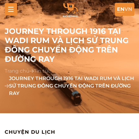
EN
VN
JOURNEY THROUGH 1916 TẠI
WADI RUM VÀ LỊCH SỬ TRUNG
ĐÔNG CHUYỂN ĐỘNG TRÊN
ĐƯỜNG RAY
Trang chủ
Tin tức
JOURNEY THROUGH 1916 TẠI WADI RUM VÀ LỊCH
SỬ TRUNG ĐÔNG CHUYỂN ĐỘNG TRÊN ĐƯỜNG
RAY
CHUYỆN DU LỊCH