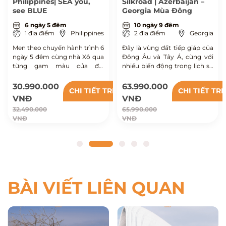
Philippines| SEA you,
Silkroad | Azerbaijan –
see BLUE
Georgia Mùa Đông
6 ngày 5 đêm
10 ngày 9 đêm
1 địa điểm
Philippines
2 địa điểm
Georgia
Men theo chuyến hành trình 6
Đây là vùng đất tiếp giáp của
ngày 5 đêm cùng nhà Xô qua
Đông Âu và Tây Á, cùng với
từng gam màu của đại
nhiều biến động trong lịch sử
dương, lặn giữa đàn cá mòi
nên mang trong mình sự đa
cuồn cuộn ở Moalboal, bơi
dạng cực kỳ về văn hoá, phản
30.990.000
63.990.000
TRIP
CHI TIẾT TRIP
CHI TIẾT TRI
cạnh cá mập voi ở Sogod,
ánh qua những công trình
VNĐ
VNĐ
chạm đến cảm giác tự do khi
kiến trúc và cả trong hơi thở
32.490.000
65.990.000
băng qua cung đường ven
cuộc sống hàng ngày.
VNĐ
VNĐ
biển lúc bình minh dần hé tại
Cebu.
BÀI VIẾT LIÊN QUAN