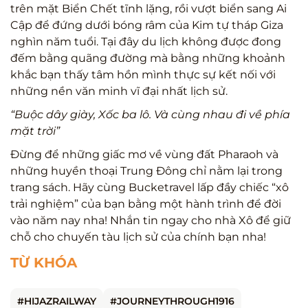
trên mặt Biển Chết tĩnh lặng, rồi vượt biển sang Ai
Cập để đứng dưới bóng râm của Kim tự tháp Giza
nghìn năm tuổi. Tại đây du lịch không được đong
đếm bằng quãng đường mà bằng những khoảnh
khắc bạn thấy tâm hồn mình thực sự kết nối với
những nền văn minh vĩ đại nhất lịch sử.
“Buộc dây giày, Xốc ba lô. Và cùng nhau đi về phía
mặt trời”
Đừng để những giấc mơ về vùng đất Pharaoh và
những huyền thoại Trung Đông chỉ nằm lại trong
trang sách. Hãy cùng Bucketravel lấp đầy chiếc “xô
trải nghiệm” của bạn bằng một hành trình để đời
vào năm nay nha! Nhắn tin ngay cho nhà Xô để giữ
chỗ cho chuyến tàu lịch sử của chính bạn nha!
TỪ KHÓA
#HIJAZRAILWAY
#JOURNEYTHROUGH1916