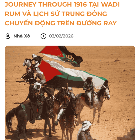
JOURNEY THROUGH 1916 TẠI WADI
RUM VÀ LỊCH SỬ TRUNG ĐÔNG
CHUYỂN ĐỘNG TRÊN ĐƯỜNG RAY
Nhà Xô
03/02/2026