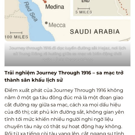
Journey through 1916 đi dọc tuyến đường sắt Hejaz, nơi lịch
sử Trung Đông rẽ hướng giữa sa mạc và biến động thời
cuộc – Ảnh: ResearchGate
Trải nghiệm Journey Through 1916 – sa mạc trở
thành sân khấu lịch sử
Điểm xuất phát của Journey Through 1916 không
nằm ở một ga tàu đông đúc mà là một đoạn giao
cắt đường ray giữa sa mạc, cách xa mọi dấu hiệu
của đô thị; cát phủ kín đường sắt, không gian yên
tĩnh tới mức khiến nhiều người nghi ngờ liệu
chuyến tàu này có thật sự hoạt động hay không.
Rồi từ xa tiếng còi tàu vang lên, cắt ngang sự tĩnh