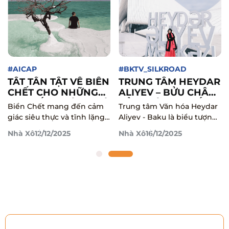
#AICAP
#BKTV_SILKROAD
TẤT TẦN TẬT VỀ BIỂN
TRUNG TÂM HEYDAR
CHẾT CHO NHỮNG
ALIYEV – BỬU CHÂU
AI MUỐN KHÁM PHÁ
CỦA THÀNH PHỐ
Biển Chết mang đến cảm
Trung tâm Văn hóa Heydar
AI CẬP – JORDAN!
BAKU
giác siêu thực và tĩnh lặng
Aliyev - Baku là biểu tượng
hiếm có, cùng Nhà Xô
kiến trúc đương đại, đánh
Nhà Xô
12/12/2025
Nhà Xô
16/12/2025
khám phá điểm dừng chân
dấu sự chuyển mình của
đặc biệt này trước hành
Azerbaijan sau năm 1991.
trình Jordan nha!