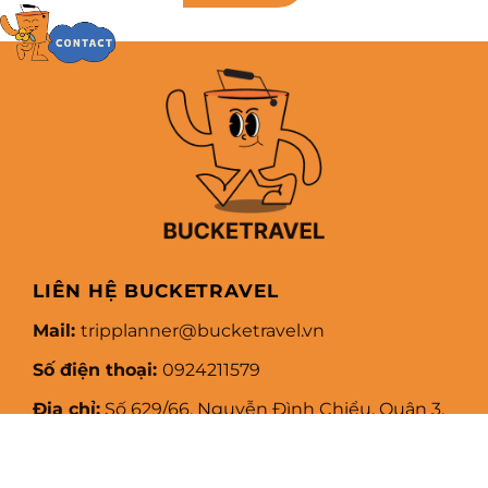
LIÊN HỆ BUCKETRAVEL
Mail:
tripplanner@bucketravel.vn
Số điện thoại:
0924211579
Địa chỉ:
Số 629/66, Nguyễn Đình Chiểu, Quận 3,
TP. Hồ Chí Minh
BUCKETRAVEL
- Cái xô trải nghiệm là tên gọi