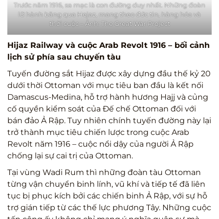
Trước năm 1916, sa mạc là con đường duy nhất. Những đoàn
lữ hành băng qua Hejaz, mang theo đức tin, hàng hóa và
thời cuộc – Ảnh: The Great War Project
Hijaz Railway và cuộc Arab Revolt 1916 – bối cảnh
lịch sử phía sau chuyến tàu
Tuyến đường sắt Hijaz được xây dựng đầu thế kỷ 20
dưới thời Ottoman với mục tiêu ban đầu là kết nối
Damascus-Medina, hỗ trợ hành hương Hajj và củng
cố quyền kiểm soát của Đế chế Ottoman đối với
bán đảo Ả Rập. Tuy nhiên chính tuyến đường này lại
trở thành mục tiêu chiến lược trong cuộc Arab
Revolt năm 1916 – cuộc nổi dậy của người Ả Rập
chống lại sự cai trị của Ottoman.
Tại vùng Wadi Rum thì những đoàn tàu Ottoman
từng vận chuyển binh lính, vũ khí và tiếp tế đã liên
tục bị phục kích bởi các chiến binh Ả Rập, với sự hỗ
trợ gián tiếp từ các thế lực phương Tây. Những cuộc