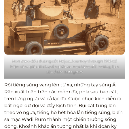
Men theo dấu đường sắt Hejaz, Journey through 1916 tái
hiện cảm giác di chuyển giữa sa mạc từng đổi hướng lịch
sử – Ảnh: Instagram
Rồi tiếng súng vang lên từ xa, những tay súng Ả
Rập xuất hiện trên các mỏm đá, phía sau bao cát,
trên lưng ngựa và cả lạc đà. Cuộc phục kích diễn ra
bất ngờ, dữ dội và đầy kịch tính. Bụi cát tung lên
theo vó ngựa, tiếng hò hét hòa lẫn tiếng súng, biến
sa mạc Wadi Rum thành một chiến trường sống
động. Khoảnh khắc ấn tượng nhất là khi đoàn kỵ