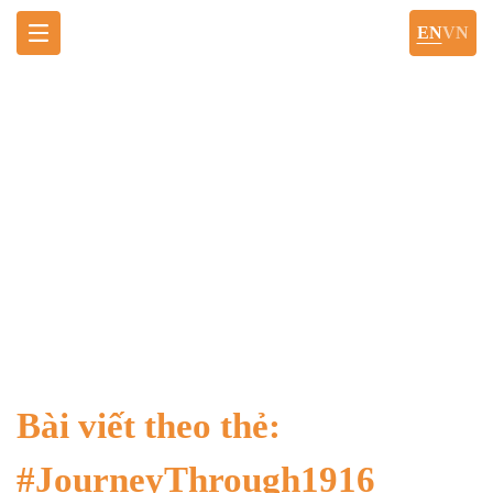
EN
VN
JOURNEY THROUGH 1916 TẠI
WADI RUM VÀ LỊCH SỬ TRUNG
ĐÔNG CHUYỂN ĐỘNG TRÊN
ĐƯỜNG RAY
Trang chủ
JourneyThrough1916
Bài viết theo thẻ:
#JourneyThrough1916