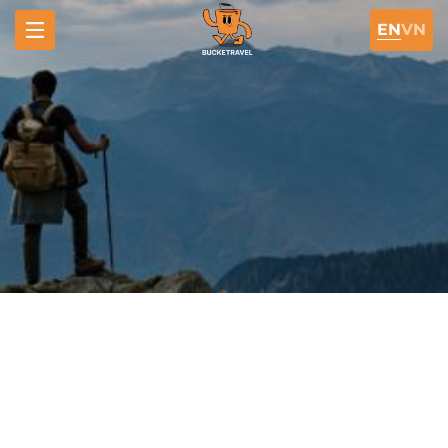
EN
VN