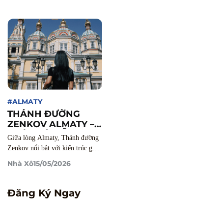
#ALMATY
THÁNH ĐƯỜNG
ZENKOV ALMATY –
NHÀ THỜ GỖ
Giữa lòng Almaty, Thánh đường
KHÔNG DÙNG ĐINH
Zenkov nổi bật với kiến trúc gỗ
SỐNG SÓT QUA
không dùng đinh và sống sót qua
Nhà Xô
15/05/2026
ĐỘNG ĐẤT TRUNG
động đất 1911.
Á
Đăng Ký Ngay