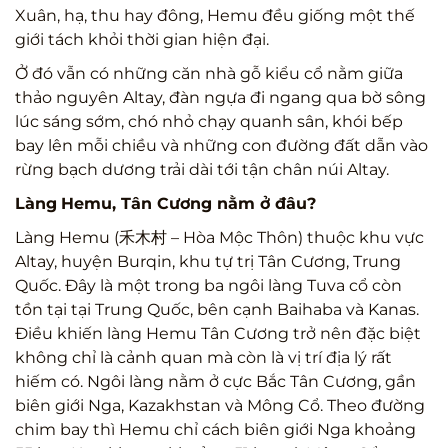
Xuân, hạ, thu hay đông, Hemu đều giống một thế
giới tách khỏi thời gian hiện đại.
Ở đó vẫn có những căn nhà gỗ kiểu cổ nằm giữa
thảo nguyên Altay, đàn ngựa đi ngang qua bờ sông
lúc sáng sớm, chó nhỏ chạy quanh sân, khói bếp
bay lên mỗi chiều và những con đường đất dẫn vào
rừng bạch dương trải dài tới tận chân núi Altay.
Làng
Hemu, Tân Cương nằm ở đâu?
Làng Hemu (禾木村 – Hòa Mộc Thôn) thuộc khu vực
Altay, huyện Burqin, khu tự trị Tân Cương, Trung
Quốc. Đây là một trong ba ngôi làng Tuva cổ còn
tồn tại tại Trung Quốc, bên cạnh Baihaba và Kanas.
Điều khiến làng Hemu Tân Cương trở nên đặc biệt
không chỉ là cảnh quan mà còn là vị trí địa lý rất
hiếm có. Ngôi làng nằm ở cực Bắc Tân Cương, gần
biên giới Nga, Kazakhstan và Mông Cổ. Theo đường
chim bay thì Hemu chỉ cách biên giới Nga khoảng