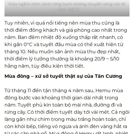
Mùa ngắm nhìn cánh rừng bạch dương chuyển vàng rực rỡ.
– Ảnh: 小红书
Tuy nhiên, vì quá nổi tiếng nên mùa thu cũng là
thời điểm đông khách và giá phòng cao nhất trong
năm. Ban đêm nhiệt độ xuống thấp rất nhanh, có
khi gần 0°C và tuyết đầu mùa có thể xuất hiện từ
tháng 10. Nếu muốn săn ảnh mùa thu đẹp nhất,
thời điểm lý tưởng thường là khoảng 20/9 ~ 5/10
hằng năm, tùy điều kiện thời tiết.
Mùa đông – xứ sở tuyết thật sự của Tân Cương
Từ tháng 11 đến tận tháng 4 năm sau, Hemu mùa
đông bước vào khoảng thời gian dài nhất trong
năm. Tuyết phủ kín toàn bộ mái nhà, đường đi và
rừng cây. Có thời điểm tuyết dày tới vài mét. Cả ngôi
làng gần như chìm trong màu trắng hoàn toàn, chỉ
còn khói bếp, tiếng vó ngựa và ánh đèn vàng hắt ra
từ các căn nhà gỗ. Mùa đông ở Hemu rất lạnh, nhiệt