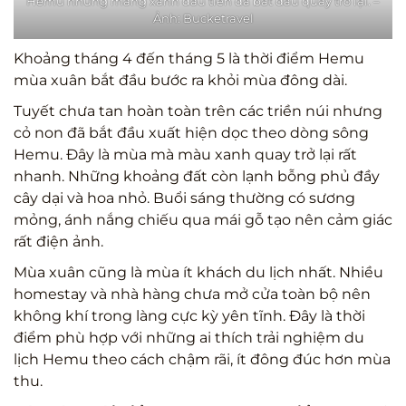
Hemu những mảng xanh đầu tiên đã bắt đầu quay trở lại. –
Ảnh: Bucketravel
Khoảng tháng 4 đến tháng 5 là thời điểm Hemu
mùa xuân bắt đầu bước ra khỏi mùa đông dài.
Tuyết chưa tan hoàn toàn trên các triền núi nhưng
cỏ non đã bắt đầu xuất hiện dọc theo dòng sông
Hemu. Đây là mùa mà màu xanh quay trở lại rất
nhanh. Những khoảng đất còn lạnh bỗng phủ đầy
cây dại và hoa nhỏ. Buổi sáng thường có sương
mỏng, ánh nắng chiếu qua mái gỗ tạo nên cảm giác
rất điện ảnh.
Mùa xuân cũng là mùa ít khách du lịch nhất. Nhiều
homestay và nhà hàng chưa mở cửa toàn bộ nên
không khí trong làng cực kỳ yên tĩnh. Đây là thời
điểm phù hợp với những ai thích trải nghiệm du
lịch Hemu theo cách chậm rãi, ít đông đúc hơn mùa
thu.