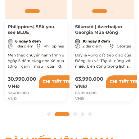
Philippines| SEA you,
Silkroad | Azerbaijan –
see BLUE
Georgia Mùa Đông
6 ngày 5 đêm
10 ngày 9 đêm
1 địa điểm
Philippines
2 địa điểm
Georgia
Men theo chuyến hành trình 6
Đây là vùng đất tiếp giáp của
ngày 5 đêm cùng nhà Xô qua
Đông Âu và Tây Á, cùng với
từng gam màu của đại
nhiều biến động trong lịch sử
dương, lặn giữa đàn cá mòi
nên mang trong mình sự đa
cuồn cuộn ở Moalboal, bơi
dạng cực kỳ về văn hoá, phản
30.990.000
63.990.000
TRIP
CHI TIẾT TRIP
CHI TIẾT TRI
cạnh cá mập voi ở Sogod,
ánh qua những công trình
VNĐ
VNĐ
chạm đến cảm giác tự do khi
kiến trúc và cả trong hơi thở
32.490.000
65.990.000
băng qua cung đường ven
cuộc sống hàng ngày.
VNĐ
VNĐ
biển lúc bình minh dần hé tại
Cebu.