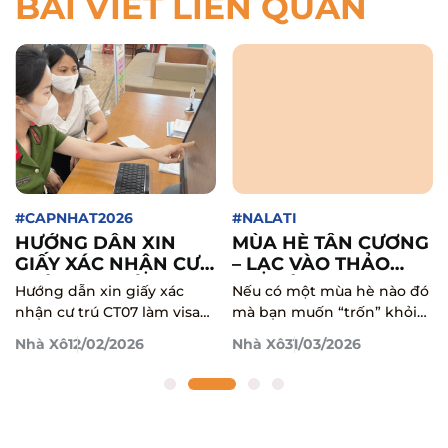
BÀI VIẾT LIÊN QUAN
#CAPNHAT2026
#NALATI
HƯỚNG DẪN XIN
MÙA HÈ TÂN CƯƠNG
GIẤY XÁC NHẬN CƯ
– LẠC VÀO THẢO
TRÚ (CT07) LÀM VISA
NGUYÊN NALATI
Hướng dẫn xin giấy xác
Nếu có một mùa hè nào đó
TRUNG QUỐC – QUY
XANH MƯỚT DƯỚI
nhận cư trú CT07 làm visa
mà bạn muốn “trốn” khỏi
TRÌNH ĐĂNG KÝ
CHÂN THIÊN SƠN
Trung Quốc: đăng ký online
nhịp sống quen thuộc thì
Nhà Xô
12/02/2026
Nhà Xô
31/03/2026
ONLINE CỔNG DỊCH
Cổng Dịch vụ công, lưu ý
Tân Cương và đặc biệt là
VỤ CÔNG
quan trọng từ Bucketravel
Nalati có thể là nơi bắt đầu!
để tránh bị trả hồ sơ.