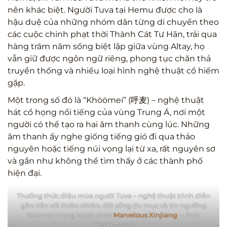
nên khác biệt. Người Tuva tại Hemu được cho là
hậu duệ của những nhóm dân từng di chuyển theo
các cuộc chinh phạt thời Thành Cát Tư Hãn, trải qua
hàng trăm năm sống biệt lập giữa vùng Altay, họ
vẫn giữ được ngôn ngữ riêng, phong tục chăn thả
truyền thống và nhiều loại hình nghệ thuật cổ hiếm
gặp.
Một trong số đó là “Khöömei” (呼麦) – nghệ thuật
hát cổ họng nổi tiếng của vùng Trung Á, nơi một
người có thể tạo ra hai âm thanh cùng lúc. Những
âm thanh ấy nghe giống tiếng gió đi qua thảo
nguyên hoặc tiếng núi vọng lại từ xa, rất nguyên sơ
và gần như không thể tìm thấy ở các thành phố
hiện đại.
Thưởng thức điệu múa người Tuva – nghệ thuật trình diễn
gắn liền với thiên nhiên, đời sống du mục và tín ngưỡng
Shaman trong hành trình
Marvelous Xinjiang
. – Ảnh:
Bucketravel