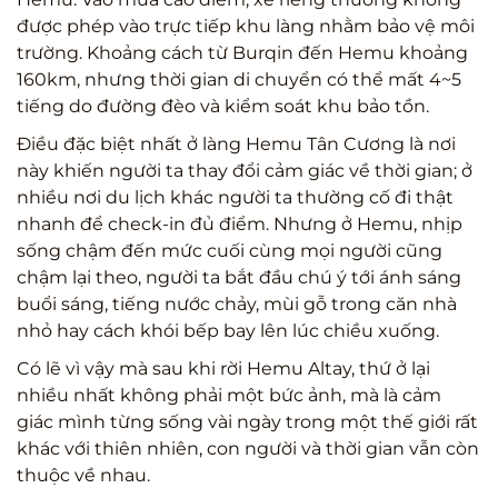
được phép vào trực tiếp khu làng nhằm bảo vệ môi
trường. Khoảng cách từ Burqin đến Hemu khoảng
160km, nhưng thời gian di chuyển có thể mất 4~5
tiếng do đường đèo và kiểm soát khu bảo tồn.
Điều đặc biệt nhất ở làng Hemu Tân Cương là nơi
này khiến người ta thay đổi cảm giác về thời gian; ở
nhiều nơi du lịch khác người ta thường cố đi thật
nhanh để check-in đủ điểm. Nhưng ở Hemu, nhịp
sống chậm đến mức cuối cùng mọi người cũng
chậm lại theo, người ta bắt đầu chú ý tới ánh sáng
buổi sáng, tiếng nước chảy, mùi gỗ trong căn nhà
nhỏ hay cách khói bếp bay lên lúc chiều xuống.
Có lẽ vì vậy mà sau khi rời Hemu Altay, thứ ở lại
nhiều nhất không phải một bức ảnh, mà là cảm
giác mình từng sống vài ngày trong một thế giới rất
khác với thiên nhiên, con người và thời gian vẫn còn
thuộc về nhau.