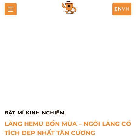
EN
VN
LÀNG HEMU BỐN MÙA - NGÔI
LÀNG CỔ TÍCH ĐẸP NHẤT TÂN
CƯƠNG
Trang chủ
Tin tức
LÀNG HEMU BỐN MÙA – NGÔI LÀNG CỔ TÍCH
ĐẸP NHẤT TÂN CƯƠNG
BẬT MÍ KINH NGHIỆM
LÀNG HEMU BỐN MÙA – NGÔI LÀNG CỔ
TÍCH ĐẸP NHẤT TÂN CƯƠNG