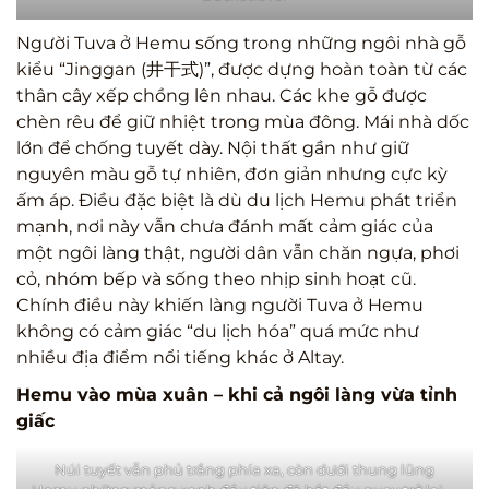
Người Tuva ở Hemu sống trong những ngôi nhà gỗ
kiểu “Jinggan (井干式)”, được dựng hoàn toàn từ các
thân cây xếp chồng lên nhau. Các khe gỗ được
chèn rêu để giữ nhiệt trong mùa đông. Mái nhà dốc
lớn để chống tuyết dày. Nội thất gần như giữ
nguyên màu gỗ tự nhiên, đơn giản nhưng cực kỳ
ấm áp. Điều đặc biệt là dù du lịch Hemu phát triển
mạnh, nơi này vẫn chưa đánh mất cảm giác của
một ngôi làng thật, người dân vẫn chăn ngựa, phơi
cỏ, nhóm bếp và sống theo nhịp sinh hoạt cũ.
Chính điều này khiến làng người Tuva ở Hemu
không có cảm giác “du lịch hóa” quá mức như
nhiều địa điểm nổi tiếng khác ở Altay.
Hemu vào mùa xuân – khi cả ngôi làng vừa tỉnh
giấc
Núi tuyết vẫn phủ trắng phía xa, còn dưới thung lũng