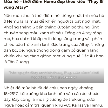
Mùa hè – thời điểm Hemu đẹp theo kiểu “Thụy Sĩ
vùng Altay”
Nếu mùa thu là thời điểm nổi tiếng nhất thì mùa hè
ở Hemu lại là mùa dễ khiến người ta bất ngờ nhất.
Khoảng tháng 6 đến tháng 8, toàn bộ thung lũng
chuyển sang màu xanh rất sâu. Đồng cỏ Altay rộng
mở, hoa dại nở khắp nơi, dòng sông trong vắt phản
chiếu bầu trời xanh lạnh đặc trưng của Altay. Những
đàn bò, dê, ngựa thong dong gặm cỏ quanh làng
khiến khung cảnh giống một vùng quê Bắc Âu hơn
là Tân Cương.
Thảo nguyên Altay xanh kín thung lũng, mùa của các loài
hoa nở rộ. – Ảnh: Bucketravel
Nhiệt độ mùa hè rất dễ chịu, ban ngày khoảng
18~25°C, tối xuống khá lạnh nên vẫn cần áo khoác
dày. Đây cũng là mùa lý tưởng để trekking, cưỡi
ngựa hoặc cắm trại quanh khu vực Kanas và Hemu.