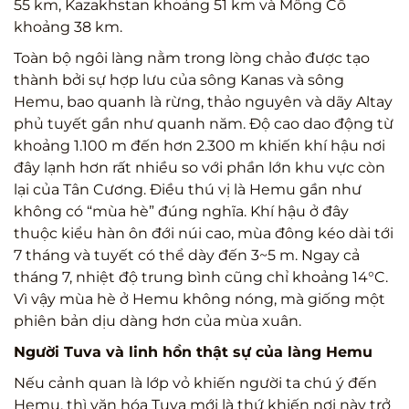
55 km, Kazakhstan khoảng 51 km và Mông Cổ
khoảng 38 km.
Toàn bộ ngôi làng nằm trong lòng chảo được tạo
thành bởi sự hợp lưu của sông Kanas và sông
Hemu, bao quanh là rừng, thảo nguyên và dãy Altay
phủ tuyết gần như quanh năm. Độ cao dao động từ
khoảng 1.100 m đến hơn 2.300 m khiến khí hậu nơi
đây lạnh hơn rất nhiều so với phần lớn khu vực còn
lại của Tân Cương. Điều thú vị là Hemu gần như
không có “mùa hè” đúng nghĩa. Khí hậu ở đây
thuộc kiểu hàn ôn đới núi cao, mùa đông kéo dài tới
7 tháng và tuyết có thể dày đến 3~5 m. Ngay cả
tháng 7, nhiệt độ trung bình cũng chỉ khoảng 14°C.
Vì vậy mùa hè ở Hemu không nóng, mà giống một
phiên bản dịu dàng hơn của mùa xuân.
Người Tuva và linh hồn thật sự của làng Hemu
Nếu cảnh quan là lớp vỏ khiến người ta chú ý đến
Hemu, thì văn hóa Tuva mới là thứ khiến nơi này trở