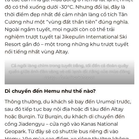
độ có thể xuống dưới -30°C. Nhưng đổi lại, đây là
thời điểm đẹp nhất để cảm nhận làng cổ tích Tân
Cương như một “vùng đất thần tiên” đúng nghĩa.
Ngoài ngắm tuyết, mọi người còn có thể trải
nghiệm trượt tuyết tại Jikepulin International Ski
Resort gần đó – một trong những khu trượt tuyết
nổi tiếng nhất vùng Altay.
Cả ngôi làng chìm trong tuyết trắng, tối đến cả đoàn quây
quần giữa ánh đèn vàng và cái lạnh rất riêng của mùa đông
Altay. – Ảnh: Bucketravel
Di chuyển đến Hemu như thế nào?
Thông thường, du khách sẽ bay đến Urumqi trước,
sau đó tiếp tục bay nội địa hoặc đi tàu đến Altay
hoặc Burqin. Từ Burqin, du khách di chuyển đến
cổng Jiadengyu – cửa ngõ vào Kanas National
Geopark. Từ đây sẽ có shuttle bus riêng đi vào
Hemu. Vào mùa cao điểm, xe riêng thường không