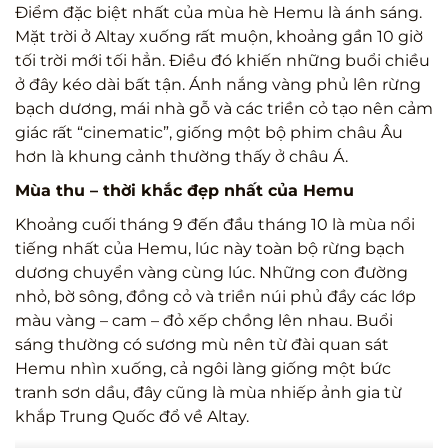
Điểm đặc biệt nhất của mùa hè Hemu là ánh sáng.
Mặt trời ở Altay xuống rất muộn, khoảng gần 10 giờ
tối trời mới tối hẳn. Điều đó khiến những buổi chiều
ở đây kéo dài bất tận. Ánh nắng vàng phủ lên rừng
bạch dương, mái nhà gỗ và các triền cỏ tạo nên cảm
giác rất “cinematic”, giống một bộ phim châu Âu
hơn là khung cảnh thường thấy ở châu Á.
Mùa thu – thời khắc đẹp nhất của Hemu
Khoảng cuối tháng 9 đến đầu tháng 10 là mùa nổi
tiếng nhất của Hemu, lúc này toàn bộ rừng bạch
dương chuyển vàng cùng lúc. Những con đường
nhỏ, bờ sông, đồng cỏ và triền núi phủ đầy các lớp
màu vàng – cam – đỏ xếp chồng lên nhau. Buổi
sáng thường có sương mù nên từ đài quan sát
Hemu nhìn xuống, cả ngôi làng giống một bức
tranh sơn dầu, đây cũng là mùa nhiếp ảnh gia từ
khắp Trung Quốc đổ về Altay.