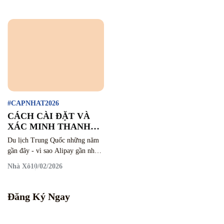
#CAPNHAT2026
CÁCH CÀI ĐẶT VÀ
XÁC MINH THANH
TOÁN ALIPAY (支付
Du lịch Trung Quốc những năm
宝) KHI ĐI TRUNG
gần đây - vì sao Alipay gần như
QUỐC MỚI NHẤT
là ứng dụng bắt buộc và đăng ký
Nhà Xô
10/02/2026
NĂM 2026
thế nào?
Đăng Ký Ngay