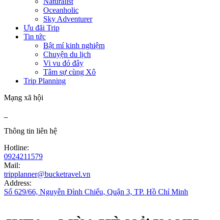
Naturalist
Oceanholic
Sky Adventurer
Ưu đãi Trip
Tin tức
Bật mí kinh nghiệm
Chuyện du lịch
Vi vu đó đây
Tâm sự cùng Xô
Trip Planning
Mạng xã hội
Thông tin liên hệ
Hotline:
0924211579
Mail:
tripplanner@bucketravel.vn
Address:
Số 629/66, Nguyễn Đình Chiểu, Quận 3, TP. Hồ Chí Minh