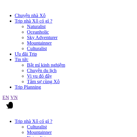
Chuyện nhà Xô
Trip nhà Xô có gì ?
Naturalist
Oceanholic
Sky Adventurer
Mountainner
Culturalist
Ưu đãi Trip
Tin tức
Bật mí kinh nghiệm
Chuyện du lịch
Vi vu đó đây
Tâm sự cùng Xô
Trip Planning
EN
VN
Trip nhà Xô có gì ?
Culturalist
Mountainner