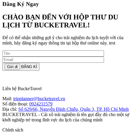
Đăng Ký Ngay
CHÀO BẠN ĐẾN VỚI HỘP THƯ DU
LỊCH TỪ BUCKETRAVEL!
Để có thể nhận những gợi ý cho trải nghiệm du lịch tuyệt vời của
mình, hãy đăng ký ngay thông tin tại hộp thư online này. test
ĐĂNG KÍ
Liên hệ BuckeTravel
Mail:
tripplanner@bucketravel.vn
Số điện thoại:
0924211579
Địa chỉ:
Số 629/66, Nguyễn Đình Chiểu, Quận 3, TP. Hồ Chí Minh
BUCKETRAVEL
- Cái xô trải nghiệm là tên gọi đầy đủ cho một sự
khởi nghiệp trẻ trong lĩnh vực du lịch của chúng mình
Chính sách