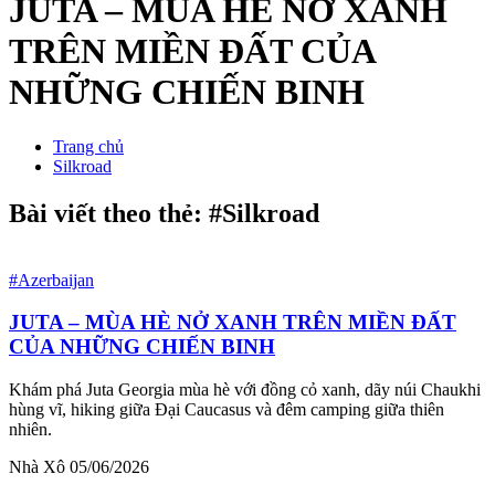
JUTA – MÙA HÈ NỞ XANH
TRÊN MIỀN ĐẤT CỦA
NHỮNG CHIẾN BINH
Trang chủ
Silkroad
Bài viết theo thẻ: #Silkroad
#Azerbaijan
JUTA – MÙA HÈ NỞ XANH TRÊN MIỀN ĐẤT
CỦA NHỮNG CHIẾN BINH
Khám phá Juta Georgia mùa hè với đồng cỏ xanh, dãy núi Chaukhi
hùng vĩ, hiking giữa Đại Caucasus và đêm camping giữa thiên
nhiên.
Nhà Xô
05/06/2026