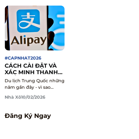
#CAPNHAT2026
CÁCH CÀI ĐẶT VÀ
XÁC MINH THANH
TOÁN ALIPAY (支付
Du lịch Trung Quốc những
宝) KHI ĐI TRUNG
năm gần đây - vì sao
QUỐC MỚI NHẤT
Alipay gần như là ứng
Nhà Xô
10/02/2026
NĂM 2026
dụng bắt buộc và đăng ký
thế nào?
Đăng Ký Ngay